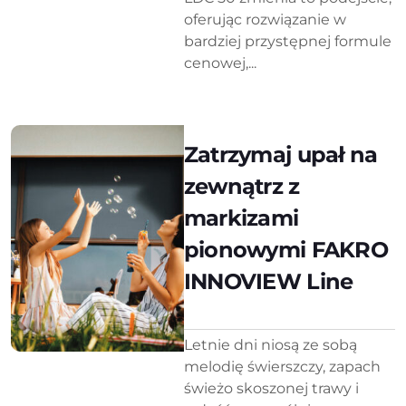
oferując rozwiązanie w
bardziej przystępnej formule
cenowej,...
Zatrzymaj upał na
zewnątrz z
markizami
pionowymi FAKRO
INNOVIEW Line
Letnie dni niosą ze sobą
melodię świerszczy, zapach
świeżo skoszonej trawy i