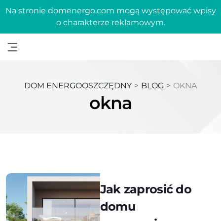
Na stronie domenergo.com mogą występować wpisy
o charakterze reklamowym.
DOM ENERGOOSZCZĘDNY
>
BLOG
>
OKNA
okna
Jak zaprosić do
domu