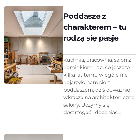
Poddasze z
charakterem – tu
rodzą się pasje
Kuchnia, pracownia, salon z
kominkiem – to, co jeszcze
kilka lat temu w ogóle nie
kojarzyło nam się z
poddaszem, dziś odważnie
wkracza na architektoniczne
salony. Uczymy się
dostrzegać i doceniać...