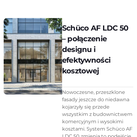
Schüco AF LDC 50
– połączenie
designu i
efektywności
kosztowej
Nowoczesne, przeszklone
fasady jeszcze do niedawna
kojarzyły się przede
wszystkim z budownictwem
komercyjnym i wysokimi
kosztami. System Schüco AF
LDC 50 zmienia to podejście,