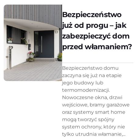
Bezpieczeństwo
już od progu – jak
zabezpieczyć dom
przed włamaniem?
Bezpieczeństwo domu
zaczyna się już na etapie
jego budowy lub
termomodernizacji.
Nowoczesne okna, drzwi
wejściowe, bramy garażowe
oraz systemy smart home
mogą tworzyć spójny
system ochrony, który nie
tylko utrudnia włamanie,...