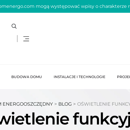
domenergo.com mogą występować wpisy o charakterze
BUDOWA DOMU
INSTALACJE I TECHNOLOGIE
PROJE
 ENERGOOSZCZĘDNY
>
BLOG
>
OŚWIETLENIE FUNKC
wietlenie funkcy