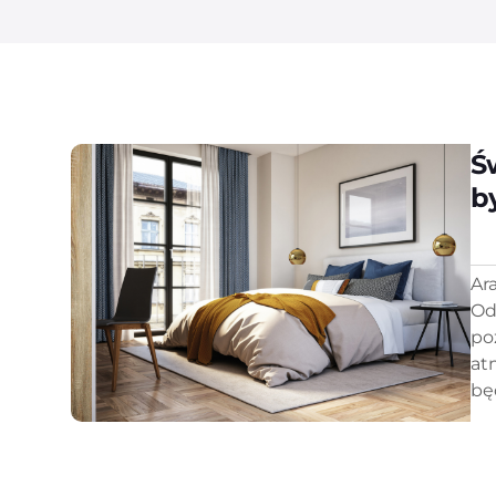
Ś
b
Ar
Od
po
at
bę