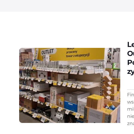
L
O
P
z
Fi
ws
mi
ni
zn