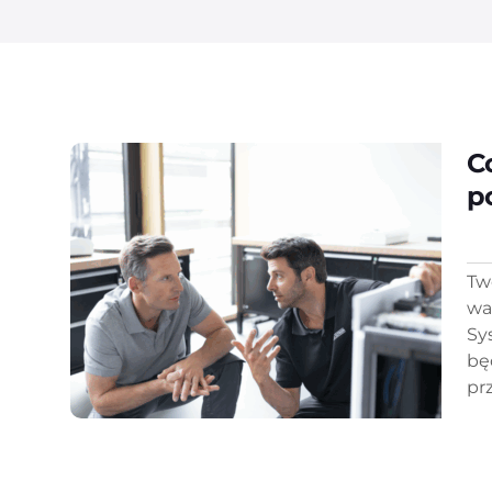
C
p
Tw
wa
Sy
bę
pr