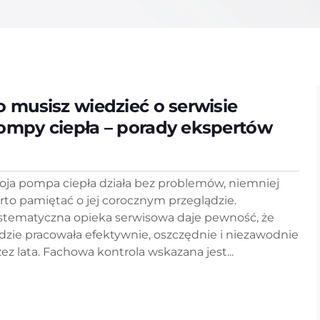
o musisz wiedzieć o serwisie
ompy ciepła – porady ekspertów
oja pompa ciepła działa bez problemów, niemniej
rto pamiętać o jej corocznym przeglądzie.
stematyczna opieka serwisowa daje pewność, że
dzie pracowała efektywnie, oszczędnie i niezawodnie
zez lata. Fachowa kontrola wskazana jest...