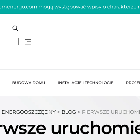
domenergo.com mogą występować wpisy o charakterze
BUDOWA DOMU
INSTALACJE I TECHNOLOGIE
PROJE
 ENERGOOSZCZĘDNY
>
BLOG
>
PIERWSZE URUCHOMI
rwsze uruchomi