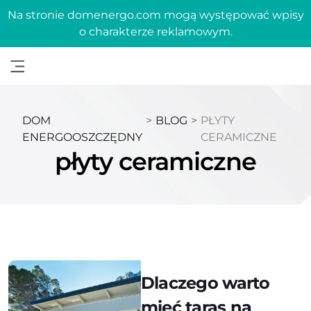
Na stronie domenergo.com mogą występować wpisy
o charakterze reklamowym.
DOM
>
BLOG
>
PŁYTY
ENERGOOSZCZĘDNY
CERAMICZNE
płyty ceramiczne
Dlaczego warto
mieć taras na