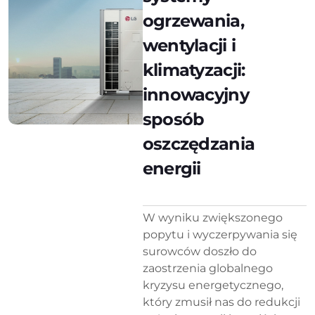
ogrzewania,
wentylacji i
klimatyzacji:
innowacyjny
sposób
oszczędzania
energii
W wyniku zwiększonego
popytu i wyczerpywania się
surowców doszło do
zaostrzenia globalnego
kryzysu energetycznego,
który zmusił nas do redukcji