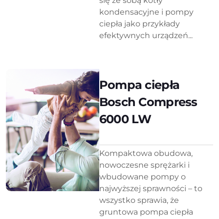
się ze sobą kotły
kondensacyjne i pompy
ciepła jako przykłady
efektywnych urządzeń...
Pompa ciepła
Bosch Compress
6000 LW
Kompaktowa obudowa,
nowoczesne sprężarki i
wbudowane pompy o
najwyższej sprawności – to
wszystko sprawia, że
gruntowa pompa ciepła