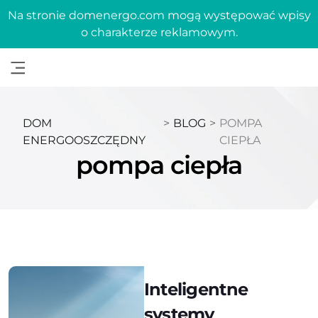
Na stronie domenergo.com mogą występować wpisy
o charakterze reklamowym.
DOM
>
BLOG
>
POMPA
ENERGOOSZCZĘDNY
CIEPŁA
pompa ciepła
Inteligentne
systemy