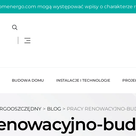
domenergo.com mogą występować wpisy o charakterze
BUDOWA DOMU
INSTALACJE I TECHNOLOGIE
PROJE
RGOOSZCZĘDNY
>
BLOG
>
PRACY RENOWACYJNO-B
renowacyjno-bu