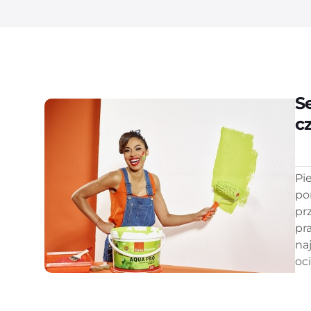
S
c
Pi
po
pr
pr
na
oci