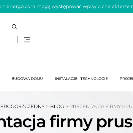
domenergo.com mogą występować wpisy o charakterze
BUDOWA DOMU
INSTALACJE I TECHNOLOGIE
PROJE
NERGOOSZCZĘDNY
>
BLOG
>
PREZENTACJA FIRMY PRU
ntacja firmy prus