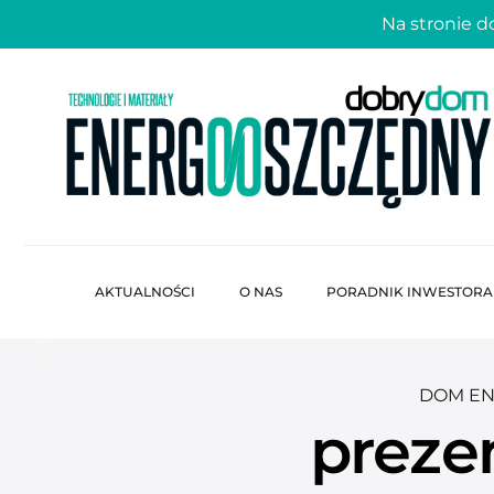
Na stronie 
AKTUALNOŚCI
O NAS
PORADNIK INWESTORA
DOM E
preze