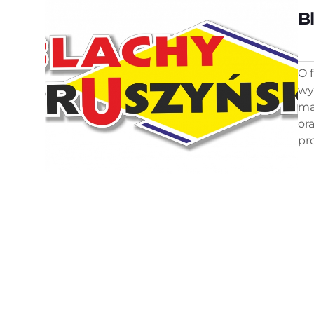
B
O 
wy
ma
or
pr