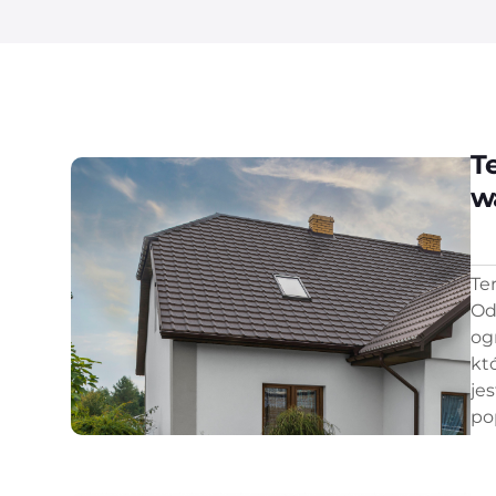
T
w
Te
Od
og
kt
je
po