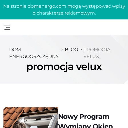
Na stronie domenergo.com mogą występować wpisy
o charakterze reklamowym.
DOM
>
BLOG
>
PROMOCJA
ENERGOOSZCZĘDNY
VELUX
promocja velux
Nowy Program
Wymiany Okien