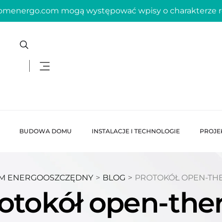
domenergo.com mogą występować wpisy o charakterze
BUDOWA DOMU
INSTALACJE I TECHNOLOGIE
PROJE
M ENERGOOSZCZĘDNY
>
BLOG
>
PROTOKÓŁ OPEN-TH
otokół open-th