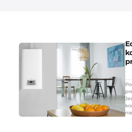
E
k
p
Po
pr
Je
ko
nie