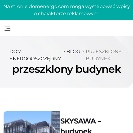
Na stronie domenergo.com mogą występować wpisy
o charakterze reklamowym.
DOM
>
BLOG
>
PRZESZKLONY
ENERGOOSZCZĘDNY
BUDYNEK
przeszklony budynek
SKYSAWA –
budynek