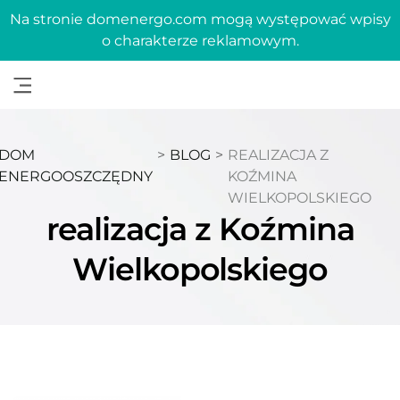
Na stronie domenergo.com mogą występować wpisy
o charakterze reklamowym.
DOM
>
BLOG
>
REALIZACJA Z
ENERGOOSZCZĘDNY
KOŹMINA
WIELKOPOLSKIEGO
realizacja z Koźmina
Wielkopolskiego