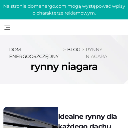
Na stronie domenergo.com mogą występować wpisy
o charakterze reklamowym.
DOM
>
BLOG
>
RYNNY
ENERGOOSZCZĘDNY
NIAGARA
rynny niagara
Idealne rynny dla
każdego dachu