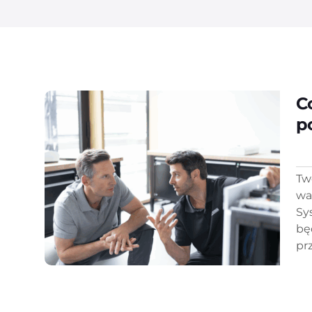
C
p
Tw
wa
Sy
bę
pr