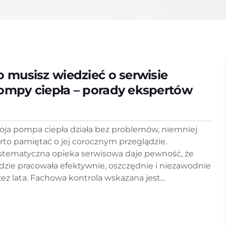
o musisz wiedzieć o serwisie
ompy ciepła – porady ekspertów
oja pompa ciepła działa bez problemów, niemniej
rto pamiętać o jej corocznym przeglądzie.
stematyczna opieka serwisowa daje pewność, że
dzie pracowała efektywnie, oszczędnie i niezawodnie
zez lata. Fachowa kontrola wskazana jest...