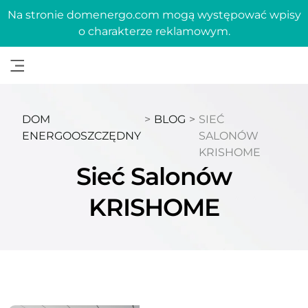
Na stronie domenergo.com mogą występować wpisy
o charakterze reklamowym.
DOM
>
BLOG
>
SIEĆ
ENERGOOSZCZĘDNY
SALONÓW
KRISHOME
Sieć Salonów
KRISHOME