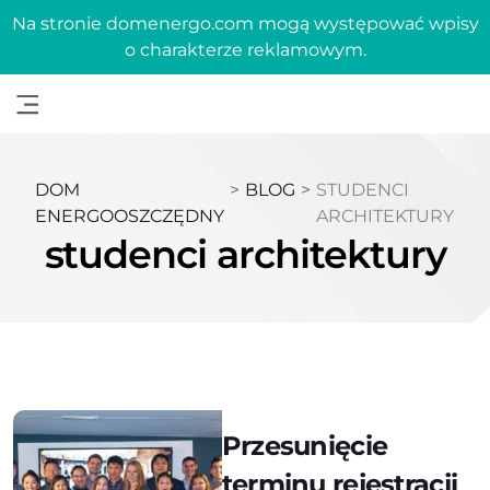
Na stronie domenergo.com mogą występować wpisy
o charakterze reklamowym.
DOM
>
BLOG
>
STUDENCI
ENERGOOSZCZĘDNY
ARCHITEKTURY
studenci architektury
Przesunięcie
terminu rejestracji