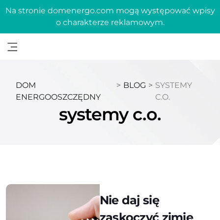
Na stronie domenergo.com mogą występować wpisy
o charakterze reklamowym.
DOM
>
BLOG
>
SYSTEMY
ENERGOOSZCZĘDNY
C.O.
systemy c.o.
Nie daj się
zaskoczyć zimie