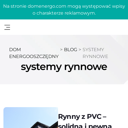
Na stronie domenergo.com mogą występować wpisy
o charakterze reklamowym.
DOM
>
BLOG
>
SYSTEMY
ENERGOOSZCZĘDNY
RYNNOWE
systemy rynnowe
Rynny z PVC –
solidna i pewna