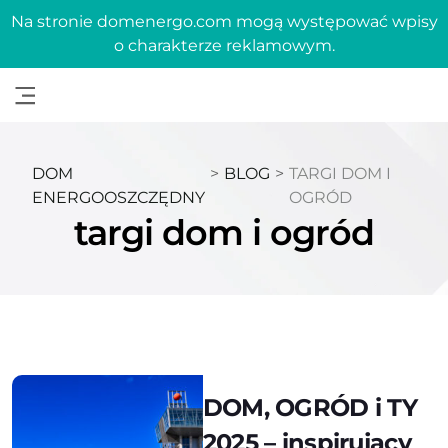
Na stronie domenergo.com mogą występować wpisy
o charakterze reklamowym.
DOM
>
BLOG
>
TARGI DOM I
ENERGOOSZCZĘDNY
OGRÓD
targi dom i ogród
DOM, OGRÓD i TY
2025 – inspirujący