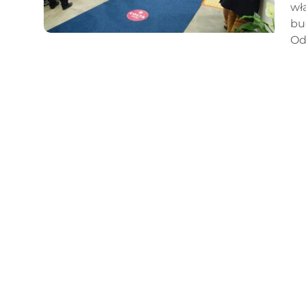
wł
bu
Od