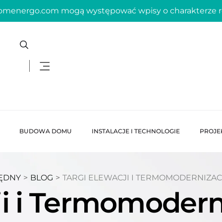
domenergo.com mogą występować wpisy o charakterze
BUDOWA DOMU
INSTALACJE I TECHNOLOGIE
PROJE
ĘDNY
>
BLOG
>
TARGI ELEWACJI I TERMOMODERNIZAC
ji i Termomodern