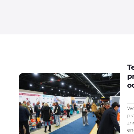
T
p
o
Wc
pr
zn
en