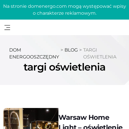
Na stronie domenergo.com mogą występować wpisy
o charakterze reklamowym.
DOM
>
BLOG
>
TARGI
ENERGOOSZCZĘDNY
OŚWIETLENIA
targi oświetlenia
Warsaw Home
Light – oświetlenie