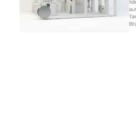
li
au
Ta
Br