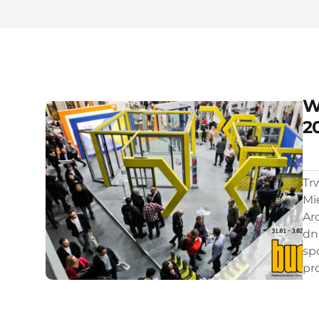
W
2
Tr
Mi
Ar
dn
sp
pr