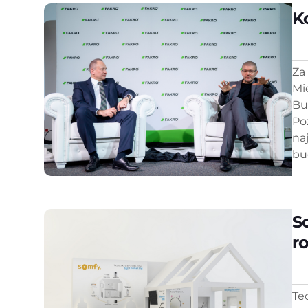
K
Za
Mi
Bu
Po
na
bu
S
r
Te