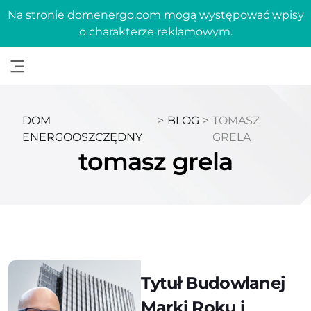
Na stronie domenergo.com mogą występować wpisy
o charakterze reklamowym.
DOM
>
BLOG
>
TOMASZ
ENERGOOSZCZĘDNY
GRELA
tomasz grela
Tytuł Budowlanej
Marki Roku i