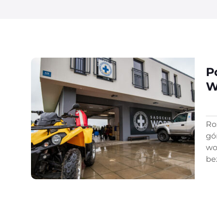
P
W
Ro
gó
wo
be