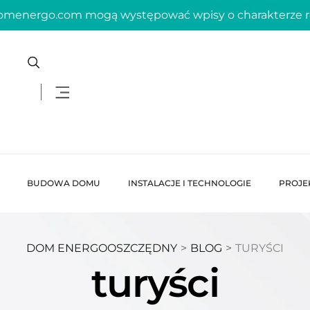
domenergo.com mogą występować wpisy o charakterze
BUDOWA DOMU
INSTALACJE I TECHNOLOGIE
PROJE
DOM ENERGOOSZCZĘDNY
>
BLOG
>
TURYŚCI
turyści