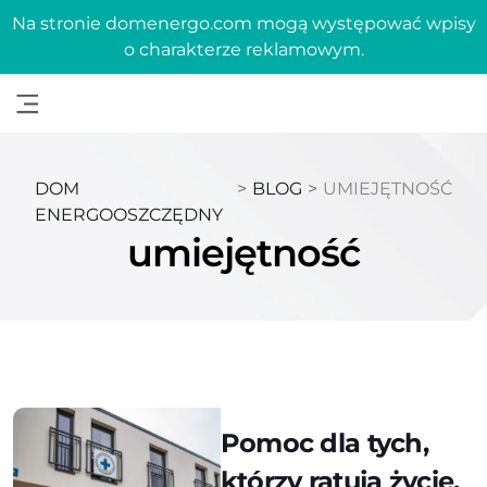
Na stronie domenergo.com mogą występować wpisy
o charakterze reklamowym.
DOM
>
BLOG
>
UMIEJĘTNOŚĆ
ENERGOOSZCZĘDNY
umiejętność
Pomoc dla tych,
którzy ratują życie.