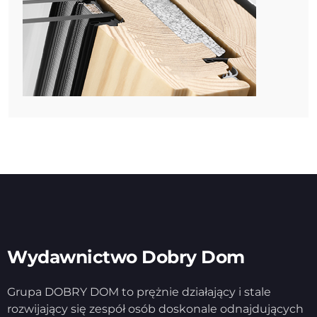
Wydawnictwo Dobry Dom
Grupa DOBRY DOM to prężnie działający i stale
rozwijający się zespół osób doskonale odnajdujących