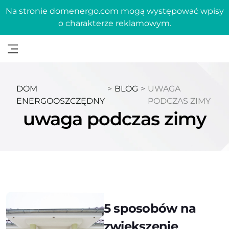
Na stronie domenergo.com mogą występować wpisy
o charakterze reklamowym.
DOM
>
BLOG
>
UWAGA
ENERGOOSZCZĘDNY
PODCZAS ZIMY
uwaga podczas zimy
5 sposobów na
zwiększenie