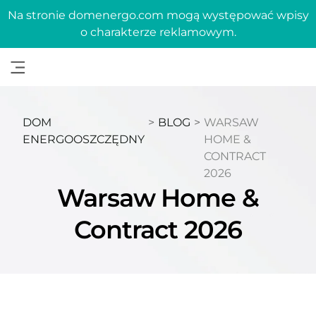
Na stronie domenergo.com mogą występować wpisy
o charakterze reklamowym.
DOM
>
BLOG
>
WARSAW
ENERGOOSZCZĘDNY
HOME &
CONTRACT
2026
Warsaw Home &
Contract 2026