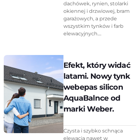
dachówek, rynien, stolarki
okiennej i drzwiowej, bram
garażowych, a przede
wszystkim tynków i farb
elewacyjnych....
Efekt, który widać
latami. Nowy tynk
webepas silicon
AquaBalnce od
marki Weber.
Czysta i szybko schnąca
elewacja nawet w