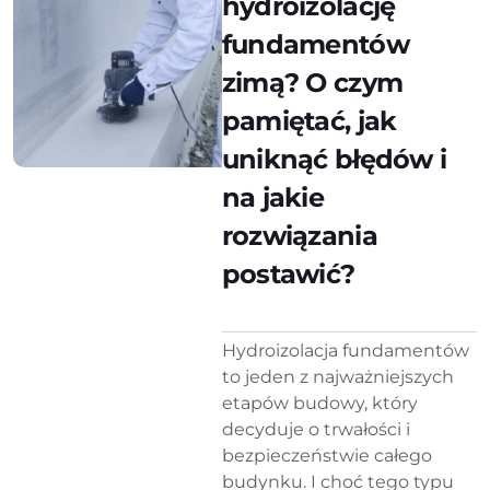
hydroizolację
fundamentów
zimą? O czym
pamiętać, jak
uniknąć błędów i
na jakie
rozwiązania
postawić?
Hydroizolacja fundamentów
to jeden z najważniejszych
etapów budowy, który
decyduje o trwałości i
bezpieczeństwie całego
budynku. I choć tego typu