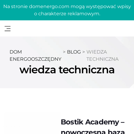
Na stronie domenergo.com mogą występować wpisy
o charakterze reklamowym.
DOM
>
BLOG
>
WIEDZA
ENERGOOSZCZĘDNY
TECHNICZNA
wiedza techniczna
Bostik Academy –
nowoczesna baza