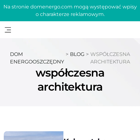
Na stronie domenergo.com mogą występować wpisy
o charakterze reklamowym.
DOM
>
BLOG
>
WSPÓŁCZESNA
ENERGOOSZCZĘDNY
ARCHITEKTURA
współczesna
architektura