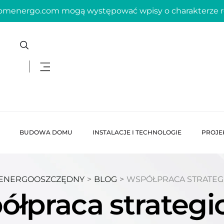
domenergo.com mogą występować wpisy o charakterze
BUDOWA DOMU
INSTALACJE I TECHNOLOGIE
PROJE
ENERGOOSZCZĘDNY
>
BLOG
>
WSPÓŁPRACA STRATEG
ółpraca strategi