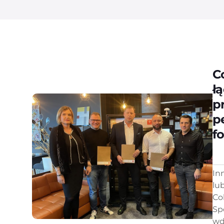
C
ł
p
p
f
In
lu
Co
Sp
wd