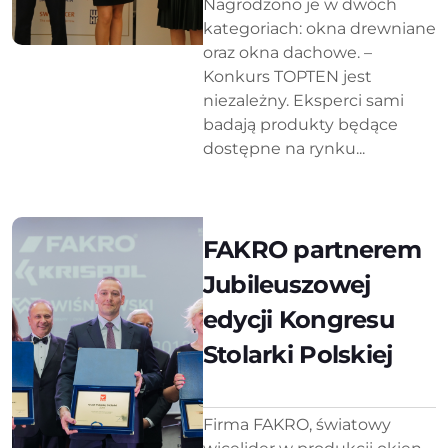
Nagrodzono je w dwóch
kategoriach: okna drewniane
oraz okna dachowe. –
Konkurs TOPTEN jest
niezależny. Eksperci sami
badają produkty będące
dostępne na rynku...
FAKRO partnerem
Jubileuszowej
edycji Kongresu
Stolarki Polskiej
Firma FAKRO, światowy