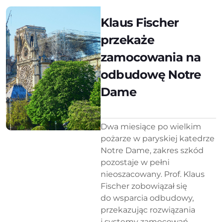
Klaus Fischer
przekaże
zamocowania na
odbudowę Notre
Dame
Dwa miesiące po wielkim
pożarze w paryskiej katedrze
Notre Dame, zakres szkód
pozostaje w pełni
nieoszacowany. Prof. Klaus
Fischer zobowiązał się
do wsparcia odbudowy,
przekazując rozwiązania
i systemy zamocowań