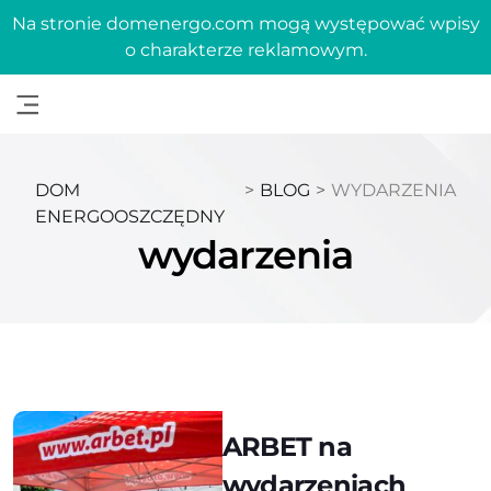
Na stronie domenergo.com mogą występować wpisy
o charakterze reklamowym.
DOM
>
BLOG
>
WYDARZENIA
ENERGOOSZCZĘDNY
wydarzenia
ARBET na
wydarzeniach