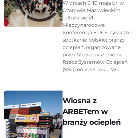
W dniach 9-10 maja br. w
Ożarowie Mazowieckim
odbyła się VI
Międzynarodowa
Konferencja ETICS, cykliczne
spotkanie polskiej branży
ociepleń, organizowane
przez Stowarzyszenie na
Rzecz Systemów Ociepleń
(SSO) od 2014 roku. W...
Wiosna z
ARBETem w
branży ociepleń