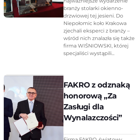
najważniejsze wydarzenie
branży stolarki okienno-
drzwiowej tej jesieni. Do
Niepołomic koło Krakowa
zjechali eksperci z branży –
wśród nich znalazła się także
firma WIŚNIOWSKI, której
specjaliści wystąpili...
FAKRO z odznaką
honorową „Za
Zasługi dla
Wynalazczości”
Firma FAKRO, światowy