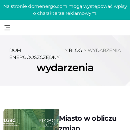
Na stronie domenergo.com mogą występować wpisy
o charakterze reklamowym.
DOM
>
BLOG
>
WYDARZENIA
ENERGOOSZCZĘDNY
wydarzenia
Miasto w obliczu
zmian