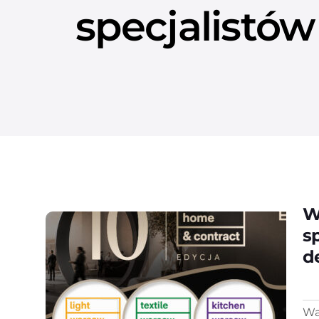
specjalistó
W
s
d
Wa