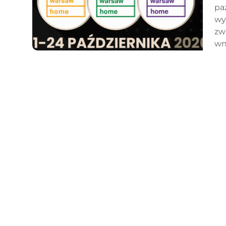
pa
wy
zw
wn