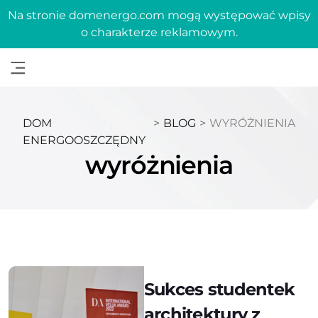
Na stronie domenergo.com mogą występować wpisy
o charakterze reklamowym.
DOM
>
BLOG
>
WYRÓŻNIENIA
ENERGOOSZCZĘDNY
wyróżnienia
Sukces studentek
architektury z