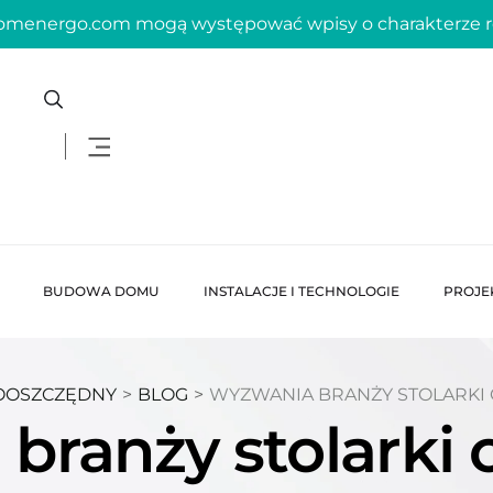
domenergo.com mogą występować wpisy o charakterze
BUDOWA DOMU
INSTALACJE I TECHNOLOGIE
PROJE
OOSZCZĘDNY
>
BLOG
>
WYZWANIA BRANŻY STOLARK
branży stolarki