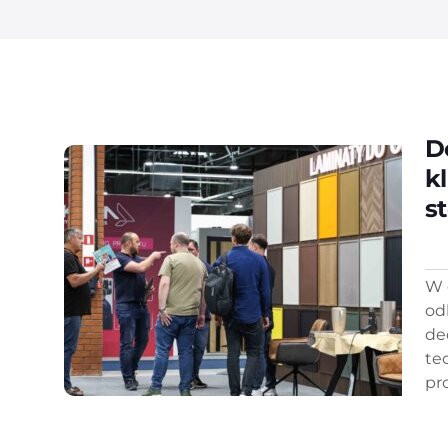
D
k
s
W 
od
de
te
pr