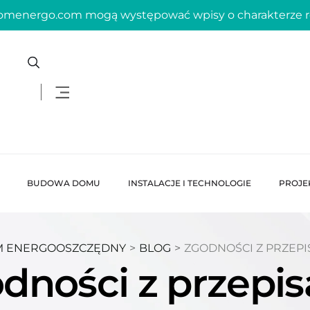
domenergo.com mogą występować wpisy o charakterze
BUDOWA DOMU
INSTALACJE I TECHNOLOGIE
PROJE
 ENERGOOSZCZĘDNY
>
BLOG
>
ZGODNOŚCI Z PRZEPI
dności z przepi