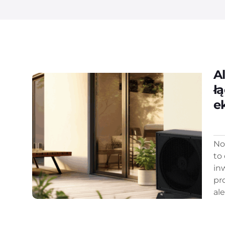
A
ł
e
No
to
in
pr
ale.