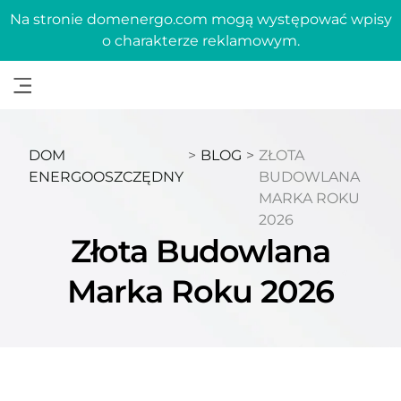
Na stronie domenergo.com mogą występować wpisy
o charakterze reklamowym.
DOM
>
BLOG
>
ZŁOTA
ENERGOOSZCZĘDNY
BUDOWLANA
MARKA ROKU
2026
Złota Budowlana
Marka Roku 2026