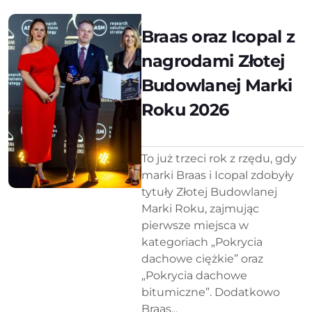
Braas oraz Icopal z
nagrodami Złotej
Budowlanej Marki
Roku 2026
To już trzeci rok z rzędu, gdy
marki Braas i Icopal zdobyły
tytuły Złotej Budowlanej
Marki Roku, zajmując
pierwsze miejsca w
kategoriach „Pokrycia
dachowe ciężkie” oraz
„Pokrycia dachowe
bitumiczne”. Dodatkowo
Braas...