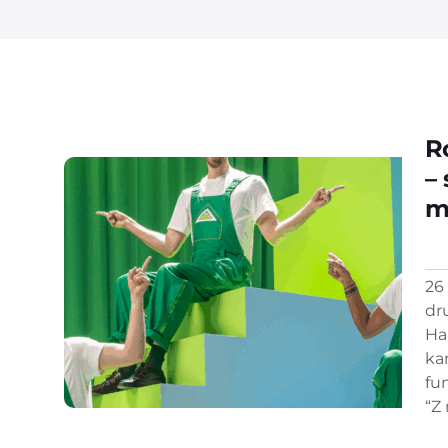
R
–
m
26
dr
Ha
ka
fu
“Z 