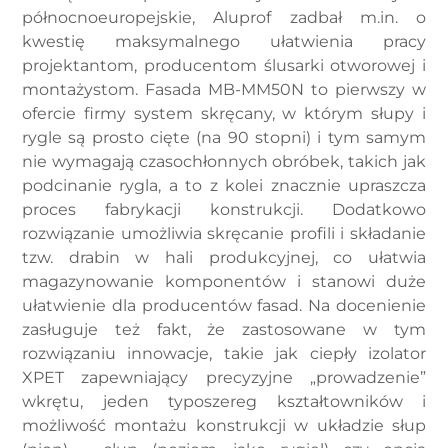
północnoeuropejskie, Aluprof zadbał m.in. o
kwestię maksymalnego ułatwienia pracy
projektantom, producentom ślusarki otworowej i
montażystom. Fasada MB-MM50N to pierwszy w
ofercie firmy system skręcany, w którym słupy i
rygle są prosto cięte (na 90 stopni) i tym samym
nie wymagają czasochłonnych obróbek, takich jak
podcinanie rygla, a to z kolei znacznie upraszcza
proces fabrykacji konstrukcji. Dodatkowo
rozwiązanie umożliwia skręcanie profili i składanie
tzw. drabin w hali produkcyjnej, co ułatwia
magazynowanie komponentów i stanowi duże
ułatwienie dla producentów fasad. Na docenienie
zasługuje też fakt, że zastosowane w tym
rozwiązaniu innowacje, takie jak ciepły izolator
XPET zapewniający precyzyjne „prowadzenie”
wkrętu, jeden typoszereg kształtowników i
możliwość montażu konstrukcji w układzie słup