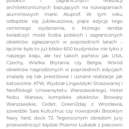
polskich i zagranicznych realizacji
architektonicznych bazujących na rozwiązaniach
aluminiowych marki Aluprof. W tym roku
odbędzie się jubileuszowa, piąta edycja tego
cenionego wydarzenia, o którego randze
świadczyć może liczba polskich i zagranicznych
obiektów zgłaszanych w poprzednich latach –
łącznie było to już blisko 600 budynków nie tyko z
naszego kraju, ale też takich państw jak USA,
Czechy, Wielka Brytania czy Belgia. Wśród
obiektów nagrodzonych w poprzednich edycjach
znalazły się tak prestiżowe i uznane realizacje jak
katowickie .KTW, Wydział Lingwistyki Stosowanej i
Neofilologii Uniwersytetu Warszawskiego, Hotel
Nobu Warsaw, kompleks obiektów Browary
Warszawskie, Cedet, Green2day z Wrocławia,
szwedzki Sara Kulturhus czy nowojorski Brooklyn
Navy Yard, dock 72. Tegorocznym obradom jury
przewodniczyć będzie Przemo Łukasik z pracowni