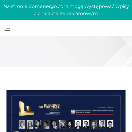
Na stronie domenergo.com mogą występować wpisy
o charakterze reklamowym.