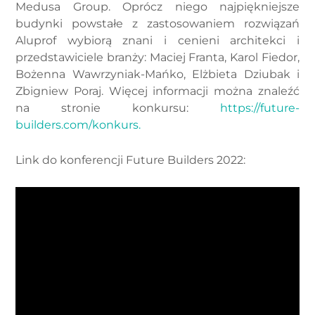
Medusa Group. Oprócz niego najpiękniejsze
budynki powstałe z zastosowaniem rozwiązań
Aluprof wybiorą znani i cenieni architekci i
przedstawiciele branży: Maciej Franta, Karol Fiedor,
Bożenna Wawrzyniak-Mańko, Elżbieta Dziubak i
Zbigniew Poraj. Więcej informacji można znaleźć
na stronie konkursu:
https://future-
builders.com/konkurs.
Link do konferencji Future Builders 2022: