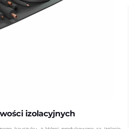
wości izolacyjnych
nego kauczuku, z której produkowane są izolacje