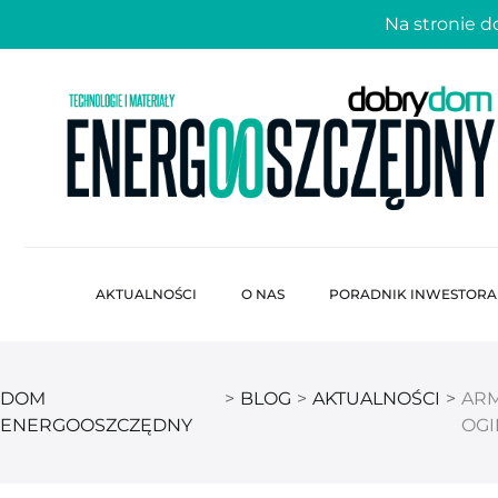
Na stronie 
AKTUALNOŚCI
O NAS
PORADNIK INWESTORA
DOM
>
BLOG
>
AKTUALNOŚCI
>
ARM
ENERGOOSZCZĘDNY
OGI