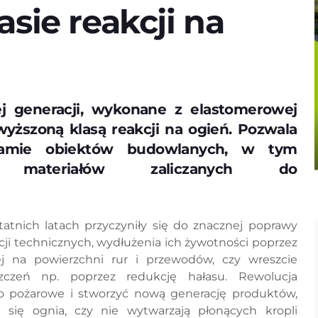
sie reakcji na
j generacji, wykonane z elastomerowej
wyższoną klasą reakcji na ogień. Pozwala
gamie obiektów budowlanych, w tym
a materiałów zaliczanych do
statnich latach przyczyniły się do znacznej poprawy
cji technicznych, wydłużenia ich żywotności poprzez
ej na powierzchni rur i przewodów, czy wreszcie
zczeń np. poprzez redukcję hałasu. Rewolucja
ko pożarowe i stworzyć nową generację produktów,
u się ognia, czy nie wytwarzają płonących kropli