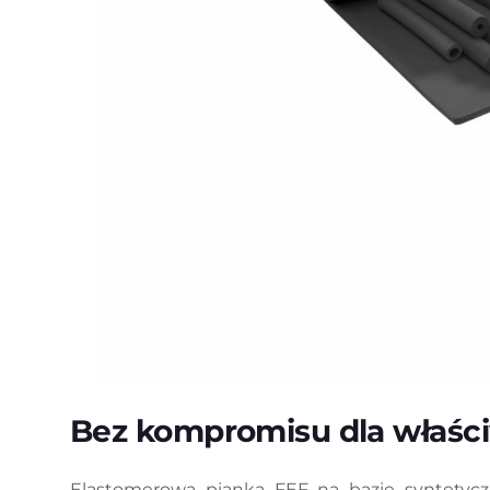
Bez kompromisu dla właści
Elastomerowa pianka FEF na bazie syntetycz