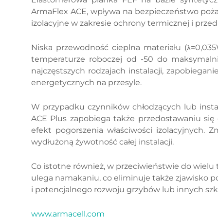
ArmaFlex ACE, wpływa na bezpieczeństwo pożar
izolacyjne w zakresie ochrony termicznej i prze
Niska przewodność cieplna materiału (λ=0,035
temperaturze roboczej od -50 do maksymalni
najczęstszych rodzajach instalacji, zapobiegan
energetycznych na przesyle.
W przypadku czynników chłodzących lub instal
ACE Plus zapobiega także przedostawaniu się
efekt pogorszenia właściwości izolacyjnych. Z
wydłużoną żywotność całej instalacji.
Co istotne również, w przeciwieństwie do wielu 
ulega namakaniu, co eliminuje także zjawisko 
i potencjalnego rozwoju grzybów lub innych sz
www.armacell.com