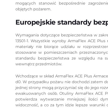
mogących stanowić bezpośrednie zagrożeni
objętych pożarem.
Europejskie standardy bez
Wymagania dotyczące bezpieczeństwa w zakres
13501-1. Wszystkie wyroby ArmaFlex ACE Plus 
materiały nie biorące udziału w rozprzestrz
stosowane w pomieszczeniach przeznaczonych
standardu bezpieczeństwa ze względu na sw
wewnątrz przedmiotów.
Wchodzące w skład ArmaFlex ACE Plus Armacell
d0. W przypadku pożaru nie dochodzi zatem do
jednej strony mogą przyczyniać się do jego roz
ewakuowanych osób. Otuliny ArmaFlex ACE Plus
potwierdza wytwarzanie mniejszej ilości dy
widoczność, a co za tym idzie lepsze warunki