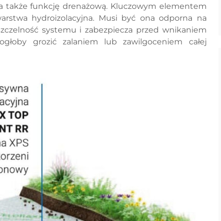
ona także funkcję drenażową. Kluczowym elementem
j warstwa hydroizolacyjna. Musi być ona odporna na
szczelność systemu i zabezpiecza przed wnikaniem
łoby grozić zalaniem lub zawilgoceniem całej