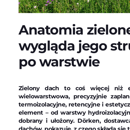
Anatomia zielon
wygląda jego st
po warstwie
Zielony dach to coś więcej niż e
wielowarstwowa, precyzyjnie zaplan
termoizolacyjne, retencyjne i estetyc
element – od warstwy hydroizolacyjn
dobrany i ułożony. Dörken, dostaw
dachów, pokazuje, z czego składa się 