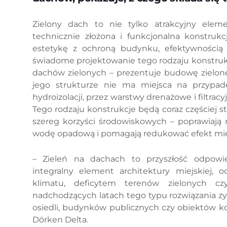
Zielony dach to nie tylko atrakcyjny eleme
technicznie złożona i funkcjonalna konstruk
estetykę z ochroną budynku, efektywnością 
świadome projektowanie tego rodzaju konstruk
dachów zielonych – prezentuje budowę zielone
jego strukturze nie ma miejsca na przypad
hydroizolacji, przez warstwy drenażowe i filtrac
Tego rodzaju konstrukcje będą coraz częściej
szereg korzyści środowiskowych – poprawiają 
wodę opadową i pomagają redukować efekt miej
– Zieleń na dachach to przyszłość odpowied
integralny element architektury miejskiej,
klimatu, deficytem terenów zielonych cz
nadchodzących latach tego typu rozwiązania z
osiedli, budynków publicznych czy obiektów k
Dörken Delta.