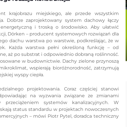
nt krajobrazu miejskiego, ale przede wszystkim
cja. Dobrze zaprojektowany system dachowy łączy
energetyczną i troską o środowisko. Aby ułatwić
cji, Dörken – producent systemowych rozwiązań dla
go dachu warstwa po warstwie, podkreślając, że w
ek. Każda warstwa pełni określoną funkcję – od
yjne, aż po substrat i odpowiednio dobraną roślinność.
 stosowane w budownictwie. Dachy zielone przynoszą
mikroklimat, wspierają bioróżnorodność, zatrzymują
skiej wyspy ciepła.
zialnego projektowania. Coraz częściej stanowi
 odpowiadając na wyzwania związane ze zmianami
y przeciążeniem systemów kanalizacyjnych. W
yskają status standardu w projektach nowoczesnych
omercyjnych – mówi Piotr Pytel, doradca techniczny