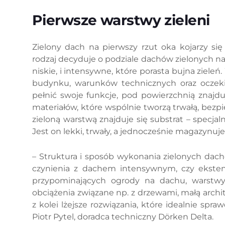
Pierwsze warstwy zieleni
Zielony dach na pierwszy rzut oka kojarzy się
rodzaj decyduje o podziale dachów zielonych na
niskie, i intensywne, które porasta bujna ziele
budynku, warunków technicznych oraz oczekiw
pełnić swoje funkcje, pod powierzchnią znajdu
materiałów, które wspólnie tworzą trwałą, bezp
zieloną warstwą znajduje się substrat – specjaln
Jest on lekki, trwały, a jednocześnie magazynuj
– Struktura i sposób wykonania zielonych dac
czynienia z dachem intensywnym, czy ekste
przypominających ogrody na dachu, warstw
obciążenia związane np. z drzewami, małą arc
z kolei lżejsze rozwiązania, które idealnie s
Piotr Pytel, doradca techniczny Dörken Delta.