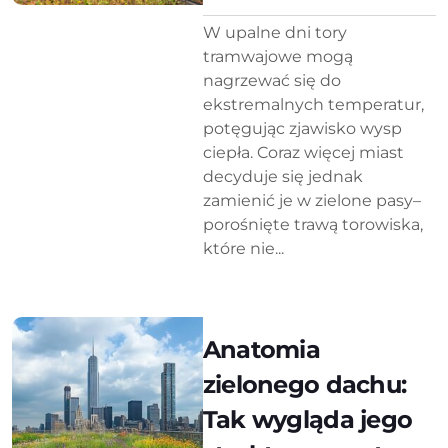
W upalne dni tory
tramwajowe mogą
nagrzewać się do
ekstremalnych temperatur,
potęgując zjawisko wysp
ciepła. Coraz więcej miast
decyduje się jednak
zamienić je w zielone pasy–
porośnięte trawą torowiska,
które nie...
Anatomia
zielonego dachu:
Tak wygląda jego