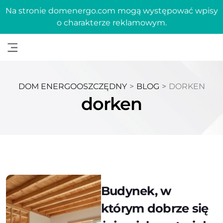
Na stronie domenergo.com mogą występować wpisy
o charakterze reklamowym.
DOM ENERGOOSZCZĘDNY
>
BLOG
>
DORKEN
dorken
Budynek, w
którym dobrze się