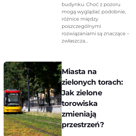
budynku. Choć z pozoru
mogą wyglądać podobnie,
różnice między
poszczególnymi
rozwiązaniami są znaczące –
zwłaszcza...
Miasta na
zielonych torach:
Jak zielone
torowiska
zmieniają
przestrzeń?