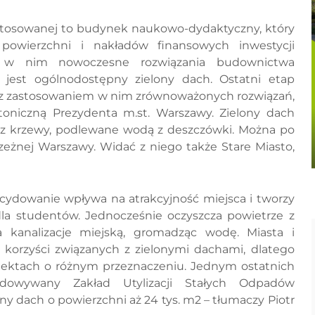
 Stosowanej to budynek naukowo-dydaktyczny, który
owierzchni i nakładów finansowych inwestycji
o w nim nowoczesne rozwiązania budownictwa
ą jest ogólnodostępny zielony dach. Ostatni etap
u z zastosowaniem w nim zrównoważonych rozwiązań,
oniczną Prezydenta m.st. Warszawy. Zielony dach
oraz krzewy, podlewane wodą z deszczówki. Można po
żnej Warszawy. Widać z niego także Stare Miasto,
ecydowanie wpływa na atrakcyjność miejsca i tworzy
la studentów. Jednocześnie oczyszcza powietrze z
 kanalizacje miejską, gromadząc wodę. Miasta i
z korzyści związanych z zielonymi dachami, dlatego
obiektach o różnym przeznaczeniu. Jednym ostatnich
udowywany Zakład Utylizacji Stałych Odpadów
y dach o powierzchni aż 24 tys. m2 – tłumaczy Piotr