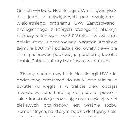
Gmach wydziału Neofilologii UW i Lingwistyki
jest jedną z największych pod względem p
wieloletniego programu UW. Zastosowan
ekologicznego, z których szczególną atrakcj
budowy zakończył się w 2022 roku, a w związk
obiekt został uhonorowany Nagrodą Architekt
zajmuje 800 m² i porastają go kwiaty, trawy 
nim spacerować podziwiając panoramę lewobrze
czubki Pałacu Kultury i wieżowce w centrum.
– Zielony dach na wydziale Neofilologii UW zd
dodatkową przestrzeń do nauki oraz relaksu d
dwutlenku węgla, a w trakcie ulew, odciąża
inwestorzy coraz bardziej zdają sobie sprawę 
takie konstrukcje powstają coraz częściej w 
ciekawych przykładów jest właśnie rozb
Komunalnych, na którym będzie dostępny zielon