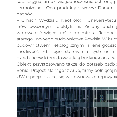
separacyjna, umożliwia jednocześnie ochronę 
termoizolacji. Oba produkty stworzył Dorken, 
dachów.
– Gmach Wydziału Neofilologii Uniwersytet
zrównoważonymi praktykami. Zielony dach
wprowadzić więcej roślin do miasta. Jednoc
starego i nowego budownictwa Powiśla. W budy
budownictwem ekologicznym i energooszczę
możliwość zdalnego sterowania systemem k
dziedzińców które doświetlają budynek oraz za
Obiekt przystosowano także do potrzeb osób z
Senior Project Manager z Arup, firmy pełniącej
UW i specjalizującej się w zrównoważonej inżynie