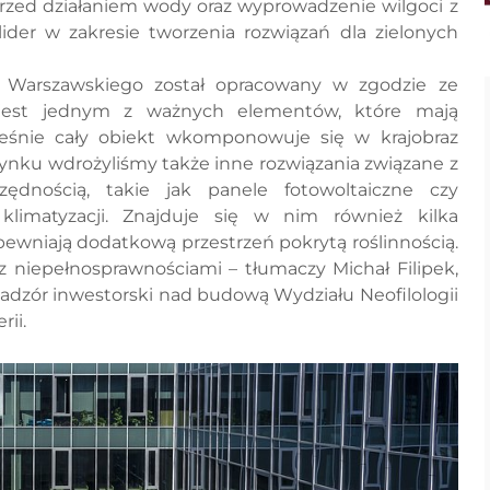
przed działaniem wody oraz wyprowadzenie wilgoci z
lider w zakresie tworzenia rozwiązań dla zielonych
u Warszawskiego został opracowany w zgodzie ze
 jest jednym z ważnych elementów, które mają
ześnie cały obiekt wkomponowuje się w krajobraz
nku wdrożyliśmy także inne rozwiązania związane z
dnością, takie jak panele fotowoltaiczne czy
limatyzacji. Znajduje się w nim również kilka
pewniają dodatkową przestrzeń pokrytą roślinnością.
 niepełnosprawnościami – tłumaczy Michał Filipek,
 nadzór inwestorski nad budową Wydziału Neofilologii
rii.