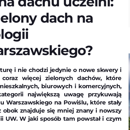
 na dachu uczelni:
ielony dach na
logii
arszawskiego?
turę i nie chodzi jedynie o nowe skwery i
e coraz więcej zielonych dachów, które
 mieszkalnych, biurowych i komercyjnych,
kategorii największą uwagę przykuwają
tu Warszawskiego na Powiślu, które stały
ż obok znajduje się mniej znany i nowszy
gii UW. W jaki sposób tam powstał i czym