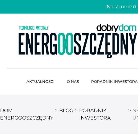
Na stronie 
AKTUALNOŚCI
O NAS
PORADNIK INWESTORA
DOM
>
BLOG
>
PORADNIK
>
N
ENERGOOSZCZĘDNY
INWESTORA
U