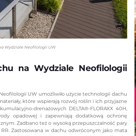
na Wydziale Neofilologii UW
chu na Wydziale Neofilologii
ofilologii UW umożliwiło użycie technologii dachu
riały, które wspierają rozwój roślin i ich przyjazne
t akumulacyjno-drenażowych DELTA®-FLORAXX 40H,
 wody opadowej i zapewniają dodatkową ochronę
icznym. Zadbano też o wysoką przepuszczalność pary
NT RR. Zastosowana w dachu odwróconym jako mata