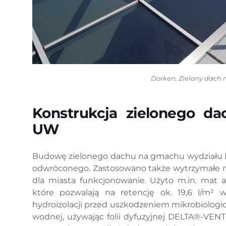
Dorken, Zielony dach 
Konstrukcja zielonego da
UW
Budowę zielonego dachu na gmachu wydziału Ne
odwróconego. Zastosowano także wytrzymałe mate
dla miasta funkcjonowanie. Użyto m.in. ma
które pozwalają na retencję ok. 19,6 l/m²
hydroizolacji przed uszkodzeniem mikrobiolog
wodnej, używając folii dyfuzyjnej DELTA®-VE