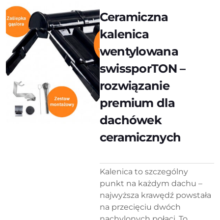
Ceramiczna
kalenica
wentylowana
swissporTON –
rozwiązanie
premium dla
dachówek
ceramicznych
Kalenica to szczególny
punkt na każdym dachu –
najwyższa krawędź powstała
na przecięciu dwóch
nachylonych połaci. To