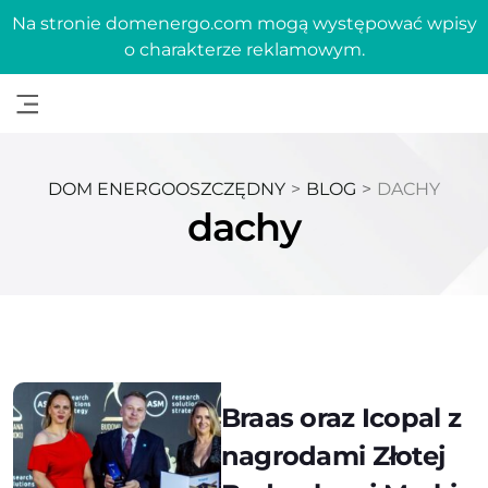
Na stronie domenergo.com mogą występować wpisy
o charakterze reklamowym.
DOM ENERGOOSZCZĘDNY
>
BLOG
>
DACHY
dachy
Braas oraz Icopal z
nagrodami Złotej