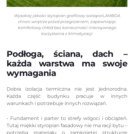
Wysokiej jakości styropian grafitowy swissporLAMBDA
chroni wnętrze przed przegrzaniem, zapewniając
komfortowy chłód bez konieczności intensywnego
korzystania z klimatyzacji
Podłoga, ściana, dach –
każda warstwa ma swoje
wymagania
Dobra izolacja termiczna nie jest jednorodna.
Każda część budynku pracuje w innych
warunkach i potrzebuje innych rozwiązań.
• Fundament i parter to strefy wilgoci i obciążeń.
Tutaj miękki styropian fasadowy nie ma racji bytu –
potrzeba materiału o zamkniętej strukturze