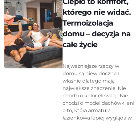
Ciepło to komfort,
którego nie widać.
Termoizolacja
domu – decyzja na
całe życie
Najważniejsze rzeczy w
domu są niewidoczne I
właśnie dlatego mają
największe znaczenie. Nie
chodzi o kolor elewacji. Nie
chodzi o model dachówki ani
o to, która armatura
łazienkowa lepiej wygląda w...