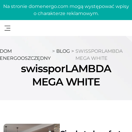
Na stronie domenergo.com mogą występować wpisy
o charakterze reklamowym.
DOM
>
BLOG
>
SWISSPORLAMBDA
ENERGOOSZCZĘDNY
MEGA WHITE
swissporLAMBDA
MEGA WHITE