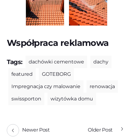
Współpraca reklamowa
Tags:
dachówki cementowe
dachy
featured
GOTEBORG
Impregnacja czy malowanie
renowacja
swissporton
wizytówka domu
Newer Post
Older Post