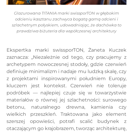
Glazurowana TITANIA marki swissporTON w głębokim
odcieniu kasztanu zachwyca bogatą gamą odcieni i
szlachetnym połyskiem, udowadniając, że dachówka to
prawdziwa biżuteria dla współczesnej architektury
Ekspertka marki swissporTON, Żaneta Kuczek
zaznacza: „Niezależnie od tego, czy pracujemy z
archetypem nowoczesnej stodoły, gdzie czerwień
definiuje minimalizm i nadaje mu ludzką skalę, czy
z projektami inspirowanymi południem Europy,
kluczem jest kontekst. Czerwień nie toleruje
podróbek — najlepiej czuje się w towarzystwie
materiałów o równej jej szlachetności: surowego
betonu, naturalnego drewna, kamienia czy
wielkich przeszkleń. Traktowana jako element
szerszej opowieści, potrafi scalić budynek z
otaczającym go krajobrazem, tworząc architekturę,