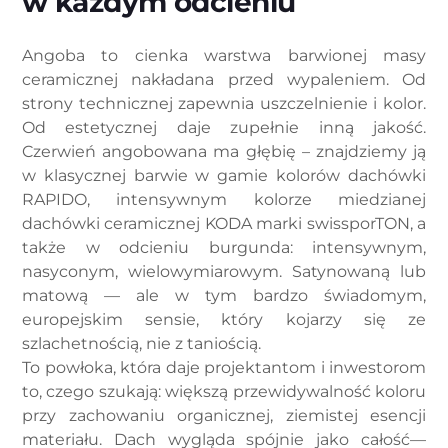
w każdym odcieniu
Angoba to cienka warstwa barwionej masy
ceramicznej nakładana przed wypaleniem. Od
strony technicznej zapewnia uszczelnienie i kolor.
Od estetycznej daje zupełnie inną jakość.
Czerwień angobowana ma głębię – znajdziemy ją
w klasycznej barwie w gamie kolorów dachówki
RAPIDO, intensywnym kolorze miedzianej
dachówki ceramicznej KODA marki swissporTON, a
także w odcieniu burgunda: intensywnym,
nasyconym, wielowymiarowym. Satynowaną lub
matową — ale w tym bardzo świadomym,
europejskim sensie, który kojarzy się ze
szlachetnością, nie z taniością.
To powłoka, która daje projektantom i inwestorom
to, czego szukają: większą przewidywalność koloru
przy zachowaniu organicznej, ziemistej esencji
materiału. Dach wygląda spójnie jako całość—