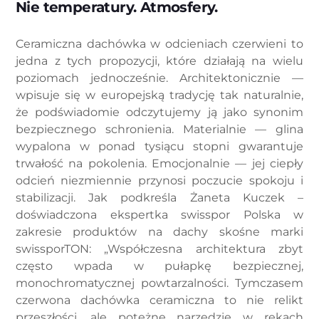
Nie temperatury. Atmosfery.
Ceramiczna dachówka w odcieniach czerwieni to
jedna z tych propozycji, które działają na wielu
poziomach jednocześnie. Architektonicznie —
wpisuje się w europejską tradycję tak naturalnie,
że podświadomie odczytujemy ją jako synonim
bezpiecznego schronienia. Materialnie — glina
wypalona w ponad tysiącu stopni gwarantuje
trwałość na pokolenia. Emocjonalnie — jej ciepły
odcień niezmiennie przynosi poczucie spokoju i
stabilizacji. Jak podkreśla Żaneta Kuczek –
doświadczona ekspertka swisspor Polska w
zakresie produktów na dachy skośne marki
swissporTON: „Współczesna architektura zbyt
często wpada w pułapkę bezpiecznej,
monochromatycznej powtarzalności. Tymczasem
czerwona dachówka ceramiczna to nie relikt
przeszłości, ale potężne narzędzie w rękach