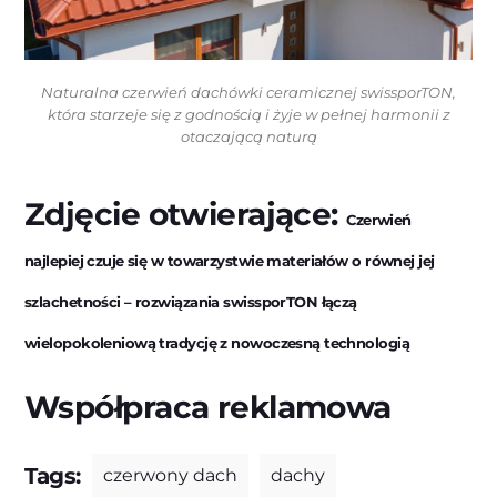
Naturalna czerwień dachówki ceramicznej swissporTON,
która starzeje się z godnością i żyje w pełnej harmonii z
otaczającą naturą
Zdjęcie otwierające:
Czerwień
najlepiej czuje się w towarzystwie materiałów o równej jej
szlachetności – rozwiązania swissporTON łączą
wielopokoleniową tradycję z nowoczesną technologią
Współpraca reklamowa
Tags:
czerwony dach
dachy